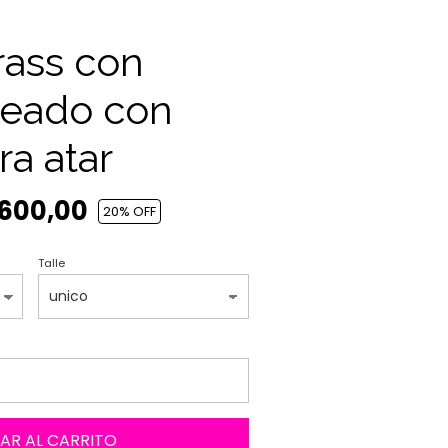
rass con
bleado con
a atar
.600,00
20
% OFF
Talle
AR AL CARRITO