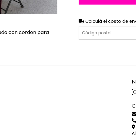
Calculá el costo de en
leado con cordon para
N
C
A