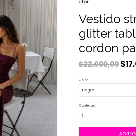
atar
Vestido st
glitter ta
cordon par
$17
$22.000,00
Color
Cantidad
AGREG