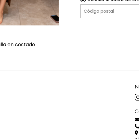
illa en costado
N
C