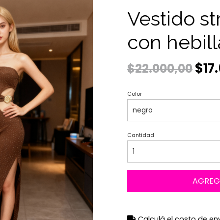
Vestido st
con hebil
$17
$22.000,00
Color
Cantidad
AGREG
Calculá el costo de en