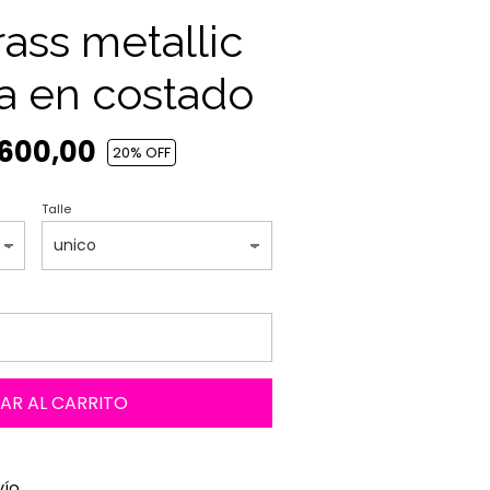
rass metallic
la en costado
.600,00
20
% OFF
Talle
AR AL CARRITO
vío